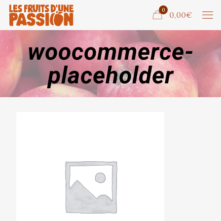
0
0,00€
woocommerce-
placeholder