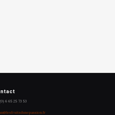
ntact
(0) 6 65 25 73 53
an@lesfruitsdunepassion.fr