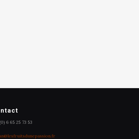
ntact
(0) 6 65 25 73 53
an@lesfruitsdunepassion.fr