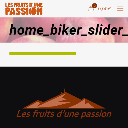
0
0,00€
home_biker_slider