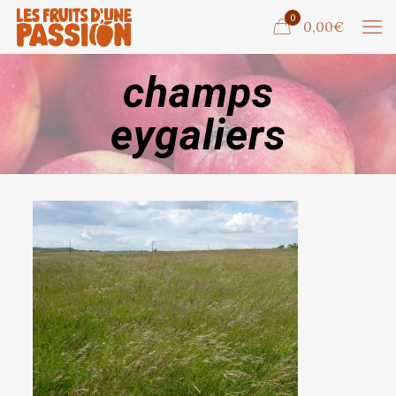
0
0,00€
champs
eygaliers