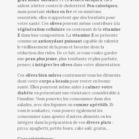
aident à lutter contre le cholestérol.
Peu caloriques
,
mais pourtant
riches en fer
et en minéraux
essentiels, elles n’apportent que des bienfaits pour
votre santé. Ces
olives
peuvent même contribuer à la
régénération cellulaire
en contenant de la
vitamine
E
dans leur composition. La
vitamine E
se présente
comme un
antioxydant puissant
capable de ralentir
le vieillissement de la peau et favorise donc la
réduction des rides. De ce fait, si vous voulez garder
une
peau plus jeune
, plus tonifiante et plus parfaite,
pensez à
intégrer les olives
dans votre alimentation.
Ces
olives
bien mûres
contiennent tous les éléments
dont votre
corps a besoin
pour rester en bonne
santé. Elles pourront même aider à
calmer votre
diabète
en présentant une résistance considérable à
l’insuline. Vous pourriez les consommer dans des
salades, avec des légumes ou
comme apéritifs
. Si
vous le souhaitez, vous pouvez également les
consommer sans ajouter d’autres aliments ou les
intégrer dans la préparation de vos
divers plats
:
pizza, spaghetti, petits fours, cake salé, gratin…
Caractéristiques :