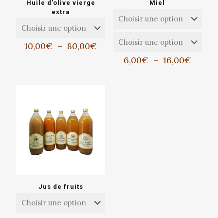
Huile d’olive vierge
Miel
extra
Plage
10,00
€
–
80,00
€
de
Plage
6,00
€
–
16,00
€
prix :
de
10,00€
prix :
à
6,00€
80,00€
à
16,00
Jus de fruits