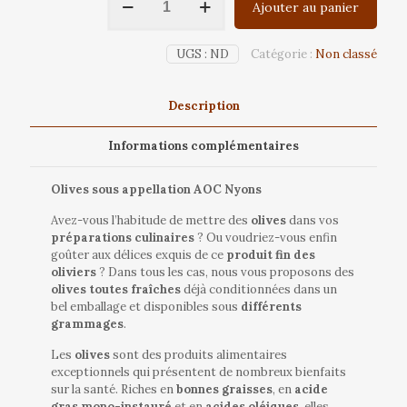
Ajouter au panier
de
Olives
noires
UGS :
ND
Catégorie :
Non classé
tanche
Description
Informations complémentaires
Olives sous appellation AOC Nyons
Avez-vous l’habitude de mettre des
olives
dans vos
préparations culinaires
? Ou voudriez-vous enfin
goûter aux délices exquis de ce
produit fin des
oliviers
? Dans tous les cas, nous vous proposons des
olives toutes fraîches
déjà conditionnées dans un
bel emballage et disponibles sous
différents
grammages
.
Les
olives
sont des produits alimentaires
exceptionnels qui présentent de nombreux bienfaits
sur la santé. Riches en
bonnes graisses
, en
acide
gras mono-instauré
et en
acides oléiques
, elles