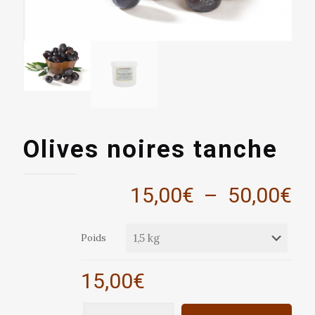
Olives noires tanche
Pl
15,00
€
–
50,00
€
de
pri
Poids
15
à
15,00
€
50
quantité